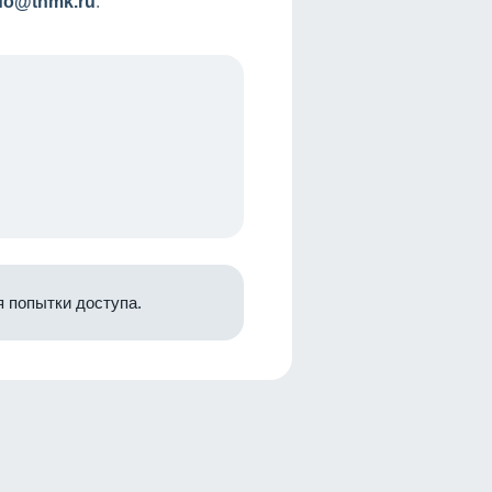
nfo@tnmk.ru
.
 попытки доступа.