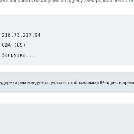
ете направить обращение по адресу электронной почты:
i
216.73.217.94
США (US)
Загрузка...
ддержки рекомендуется указать отображаемый IP-адрес и время