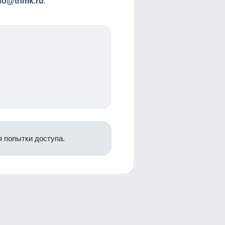
nfo@tnmk.ru
.
 попытки доступа.