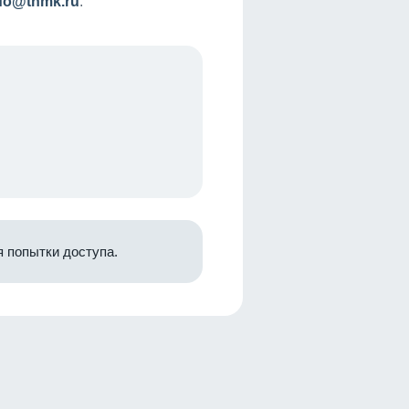
nfo@tnmk.ru
.
 попытки доступа.