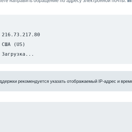
ете направить обращение по адресу электронной почты:
i
216.73.217.80
США (US)
Загрузка...
ддержки рекомендуется указать отображаемый IP-адрес и время