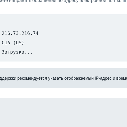
ете направить обращение по адресу электронной почты:
i
216.73.216.74
США (US)
Загрузка...
ддержки рекомендуется указать отображаемый IP-адрес и время