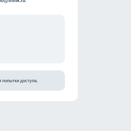
nfo@tnmk.ru
.
 попытки доступа.